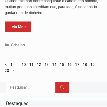
Quando falamos sobre conquistar o cabelo dos sonhos,
muitas pessoas acreditam que, para isso, é necessário
gastar rios de dinheiro. …
Leia Mais
Categorias
Cabelos
Page
Page
Page
Page
Page
Page
Page
Page
Page
Page
Page
Page
<
1
…
10
11
12
13
14
15
16
17
18
19
20
>
Pesquisar
por:
Destaques