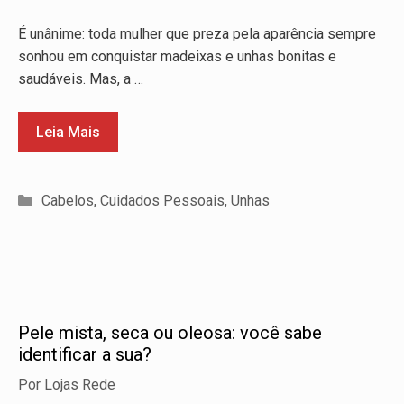
É unânime: toda mulher que preza pela aparência sempre
sonhou em conquistar madeixas e unhas bonitas e
saudáveis. Mas, a …
Leia Mais
Categorias
Cabelos
,
Cuidados Pessoais
,
Unhas
Pele mista, seca ou oleosa: você sabe
identificar a sua?
Por
Lojas Rede