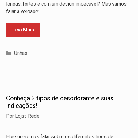
longas, fortes e com um design impecável? Mas vamos
falar a verdade: …
Leia Mais
Categorias
Unhas
Conheça 3 tipos de desodorante e suas
indicações!
Por
Lojas Rede
Hoje queremos falar sobre os diferentes tipos de