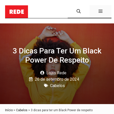
Pular
para
Menu
o
conteúdo
3 Dicas Para Ter Um Black
Power De Respeito
Lojas Rede
26 de setembro de 2024
Cabelos
Início
>
Cabelos
>
3 dicas para ter um Black Power de respeito