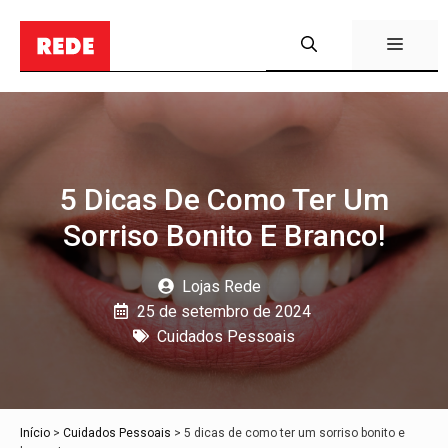
Pular
para
Menu
o
conteúdo
5 Dicas De Como Ter Um
Sorriso Bonito E Branco!
Lojas Rede
25 de setembro de 2024
Cuidados Pessoais
Início
>
Cuidados Pessoais
>
5 dicas de como ter um sorriso bonito e