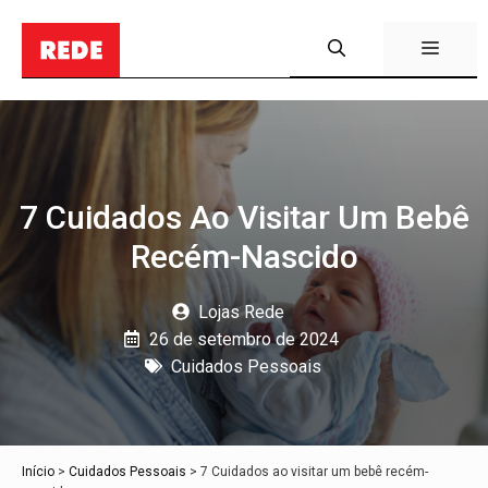
Pular
para
Menu
o
conteúdo
7 Cuidados Ao Visitar Um Bebê
Recém-Nascido
Lojas Rede
26 de setembro de 2024
Cuidados Pessoais
Início
>
Cuidados Pessoais
>
7 Cuidados ao visitar um bebê recém-