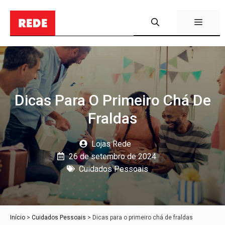
Pular
para
Menu
o
conteúdo
Dicas Para O Primeiro Chá De
Fraldas
Lojas Rede
26 de setembro de 2024
Cuidados Pessoais
Início
>
Cuidados Pessoais
>
Dicas para o primeiro chá de fraldas